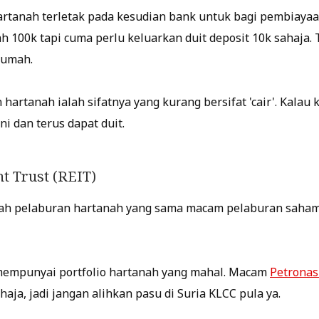
tanah terletak pada kesudian bank untuk bagi pembiayaan
 100k tapi cuma perlu keluarkan duit deposit 10k sahaja. 
rumah.
artanah ialah sifatnya yang kurang bersifat 'cair'. Kalau k
ini dan terus dapat duit.
nt Trust (REIT)
alah pelaburan hartanah yang sama macam pelaburan saham 
empunyai portfolio hartanah yang mahal. Macam
Petronas
haja, jadi jangan alihkan pasu di Suria KLCC pula ya.