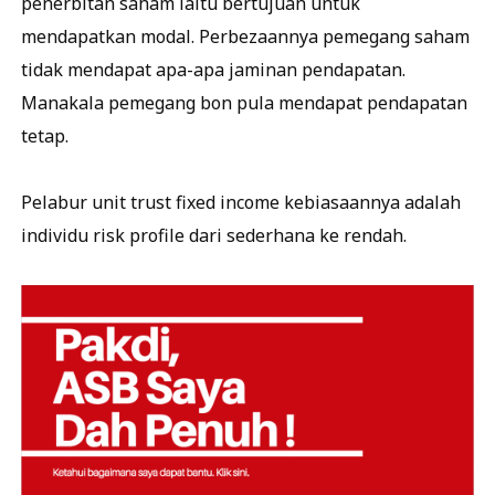
penerbitan saham iaitu bertujuan untuk
mendapatkan modal. Perbezaannya pemegang saham
tidak mendapat apa-apa jaminan pendapatan.
Manakala pemegang bon pula mendapat pendapatan
tetap.
Pelabur unit trust fixed income kebiasaannya adalah
individu risk profile dari sederhana ke rendah.