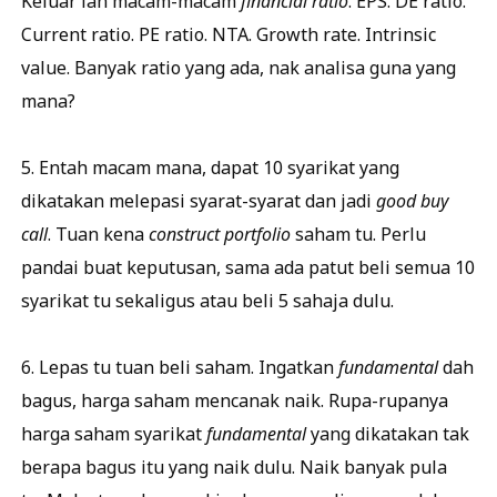
Keluar lah macam-macam
financial ratio
. EPS. DE ratio.
Current ratio. PE ratio. NTA. Growth rate. Intrinsic
value. Banyak ratio yang ada, nak analisa guna yang
mana?
5. Entah macam mana, dapat 10 syarikat yang
dikatakan melepasi syarat-syarat dan jadi
good buy
call
. Tuan kena
construct portfolio
saham tu. Perlu
pandai buat keputusan, sama ada patut beli semua 10
syarikat tu sekaligus atau beli 5 sahaja dulu.
6. Lepas tu tuan beli saham. Ingatkan
fundamental
dah
bagus, harga saham mencanak naik. Rupa-rupanya
harga saham syarikat
fundamental
yang dikatakan tak
berapa bagus itu yang naik dulu. Naik banyak pula