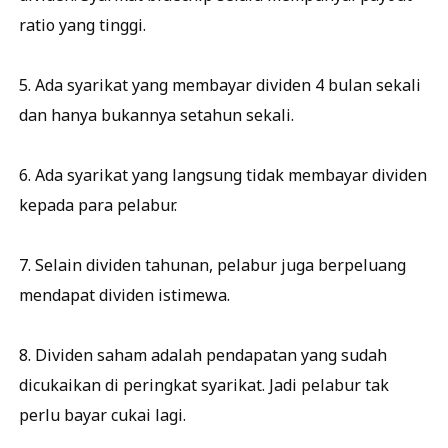
ratio yang tinggi.
5. Ada syarikat yang membayar dividen 4 bulan sekali
dan hanya bukannya setahun sekali.
6. Ada syarikat yang langsung tidak membayar dividen
kepada para pelabur.
7. Selain dividen tahunan, pelabur juga berpeluang
mendapat dividen istimewa.
8. Dividen saham adalah pendapatan yang sudah
dicukaikan di peringkat syarikat. Jadi pelabur tak
perlu bayar cukai lagi.