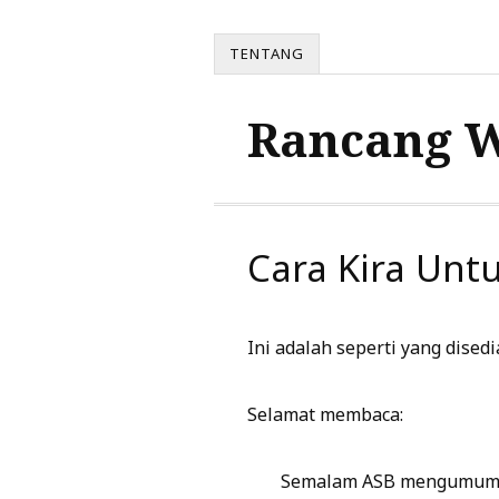
TENTANG
Rancang 
Cara Kira Unt
Ini adalah seperti yang dised
Selamat membaca:
Semalam ASB mengumumkan