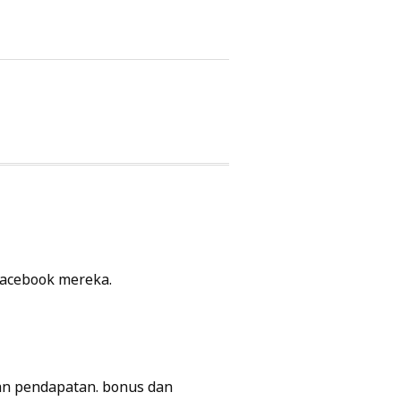
acebook mereka.
an pendapatan. bonus dan