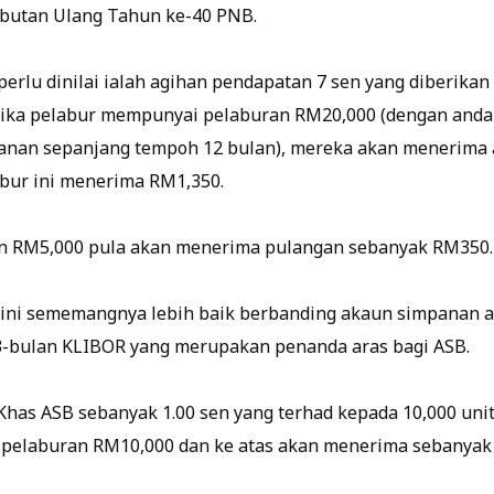
butan Ulang Tahun ke-40 PNB.
rlu dinilai ialah agihan pendapatan 7 sen yang diberikan
 jika pelabur mempunyai pelaburan RM20,000 (dengan anda
anan sepanjang tempoh 12 bulan), mereka akan menerima
abur ini menerima RM1,350.
n RM5,000 pula akan menerima pulangan sebanyak RM350.
 ini sememangnya lebih baik berbanding akaun simpanan 
 3-bulan KLIBOR yang merupakan penanda aras bagi ASB.
Khas ASB sebanyak 1.00 sen yang terhad kepada 10,000 un
pelaburan RM10,000 dan ke atas akan menerima sebanyak