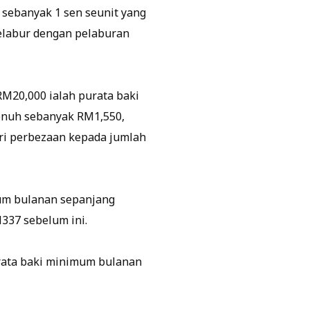
 sebanyak 1 sen seunit yang
elabur dengan pelaburan
M20,000 ialah purata baki
enuh sebanyak RM1,550,
ri perbezaan kepada jumlah
um bulanan sepanjang
337 sebelum ini.
rata baki minimum bulanan